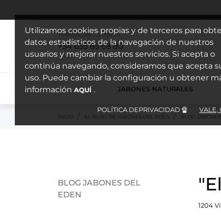
Utilizamos cookies propias y de terceros para obt
Teléfono de contacto
datos estadísticos de la navegación de nuestros
+34 635 85 68 80
usuarios y mejorar nuestros servicios. Si acepta o
continúa navegando, consideramos que acepta s
uso. Puede cambiar la configuración u obtener m
información
.
JABONES NATURALES
AQUÍ
POLÍTICA DEPRIVACIDAD 🔏
VALE, 
INICIO
EL BLOG DE JABONES DEL EDÉN
BLOG JABONES
"E
BLOG JABONES DEL
EDEN
1204 V