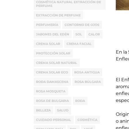
COSMÉTICA NATURAL EXTRACCIÓN DE
PERFUME
EXTRACCIÓN DE PERFUME
PERFUMERÍA
CONTORNO DE OJOS
JABONES DEL EDÉN
SOL
CALOR
CREMA SOLAR
CREMA FACIAL
En la
PROTECCIÓN SOLAR
Enfle
CREMA SOLAR NATURAL
CREMA SOLAR ECO
ROSA ANTIGUA
El En
RODA DAMASCENA
ROSA BÚLGARA
aromá
ROSA MOSQUETA
enfle
espec
ROSA DE BULGARIA
RODA
BELLEZA
SALUD
Origi
CUIDADO PERSONAL
COSMÉTICA
o ani
enfle