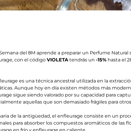
 Semana del 8M aprende a preparar un Perfume Natural só
urage, con el código
VIOLETA
tendrás un
-15%
hasta el 2
fleurage es una técnica ancestral utilizada en la extracció
ticas. Aunque hoy en día existen métodos más modernos,
urage sigue siendo valorado por su capacidad para capturar
ialmente aquellas que son demasiado frágiles para otros
naria de la antigüedad, el enfleurage consiste en un proc
males para absorber los compuestos aromáticos de las flo
urage en frío y enfleurage en caliente.