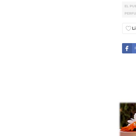
EL PU
PERF
L