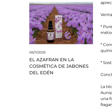
aprec
Venta
* Pur
méto
* Con
químic
06/11/2025
EL AZAFRAN EN LA
* Sos
COSMÉTICA DE JABONES
DEL EDÉN
Concl
La té
Aunqu
una f
fraga