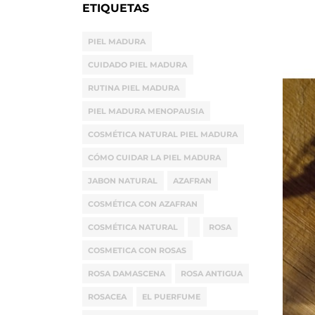
ETIQUETAS
PIEL MADURA
CUIDADO PIEL MADURA
RUTINA PIEL MADURA
PIEL MADURA MENOPAUSIA
COSMÉTICA NATURAL PIEL MADURA
CÓMO CUIDAR LA PIEL MADURA
JABON NATURAL
AZAFRAN
COSMÉTICA CON AZAFRAN
COSMÉTICA NATURAL
ROSA
COSMETICA CON ROSAS
ROSA DAMASCENA
ROSA ANTIGUA
ROSACEA
EL PUERFUME