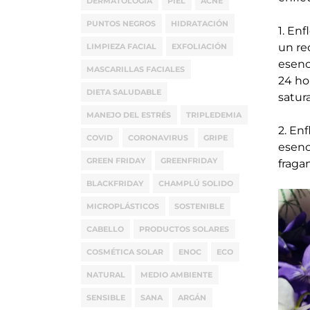
DERMATOLOGÍA
PIEL
ACNÉ
PUNTOS NEGROS
HIDRATACIÓN
1. En
un rec
LIMPIEZA FACIAL
EXFOLIACIÓN
esenc
MASCARILLAS FACIALES
24 ho
DIETA SALUDABLE
satur
MANEJO DEL ESTRÉS
TRIPLEDEMIA
2. Enf
COVID
CORONAVIRUS
GRIPE
esenc
GREEN FRIDAY
GREENFRIDAY
fragan
BLACKFRIDAY
CHAMPLÚ SOLIDO
MICROPLÁSTICOS
SOSTENIBLE
CABELLO
PRODUCTOS SOLARES
COSMÉTICA SOLAR
ENOC
ECO
NATURAL
MEDIO AMBIENTE
SENSIBLE
SANA
ARGÁN