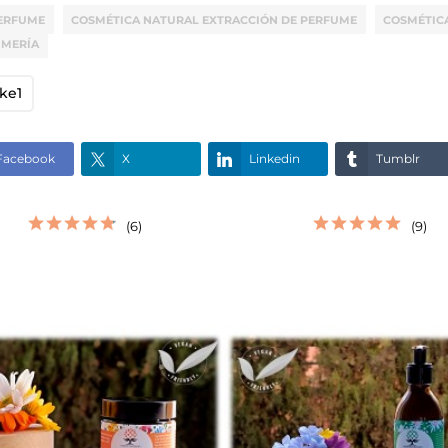
ERFUME
COSMÉTICA NATURAL EXTRACCIÓN DE PERFUME
COSMÉTIC
UMERÍA
ike
1
Facebook
X
Linkedin
Tumblr
VISTA RÁPIDA
VISTA RÁPIDA
(6)
(9)