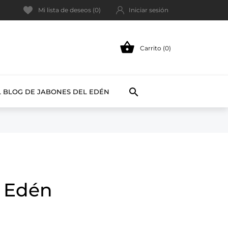
Mi lista de deseos (
0
)
Iniciar sesión

Carrito (0)

L BLOG DE JABONES DEL EDÉN
l Edén