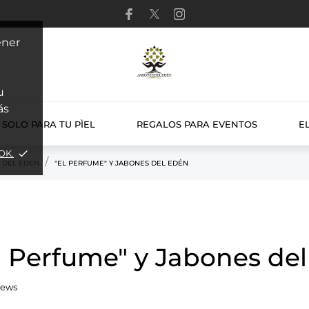
ener
u
ás
SOLO PARA TU PÌEL
REGALOS PARA EVENTOS
E
OK.
done
 DEL EDEN
"EL PERFUME" Y JABONES DEL EDÉN
l Perfume" y Jabones de
iews