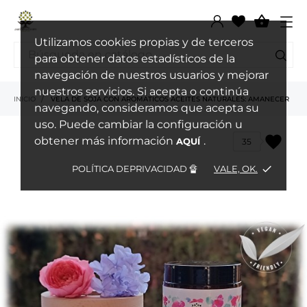

Utilizamos cookies propias y de terceros
para obtener datos estadísticos de la
navegación de nuestros usuarios y mejorar
nuestros servicios. Si acepta o continúa
INICIO
VELA DE SOJA CON AROMÁTICOS ACEITES NATURALES: AMANECER
navegando, consideramos que acepta su
uso. Puede cambiar la configuración u
favorite
obtener más información
.
AQUÍ
35
POLÍTICA DEPRIVACIDAD 🔏
VALE, OK.
done